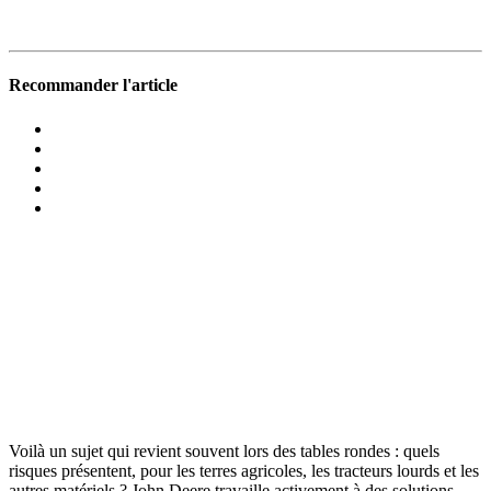
Recommander l'article
Voilà un sujet qui revient souvent lors des tables rondes : quels
risques présentent, pour les terres agri­coles, les trac­teurs lourds et les
autres maté­riels ? John Deere travaille acti­ve­ment à des solu­tions