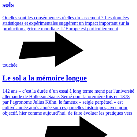
sols
Quelles sont les consé­quences réelles du tasse­ment ? Les données
statis­tiques et expé­ri­men­tales suggèrent un impact impor­tant sur la
produc­tion agri­cole mondiale. L’Europe est parti­cu­liè­re­ment
touchée.
Le sol a la mémoire longue
142 ans – c’est la durée d’un essai à long terme mené par l'université
alle­mande de Halle-sur-Saale. Semé pour la première fois en 1878
par l’agronome Julius Kühn, le fameux « seigle perpé­tuel » est
cultivé année après année sur ces parcelles histo­riques, avec pour
objectif, hier comme aujourd’hui, de faire évoluer les pratiques vers