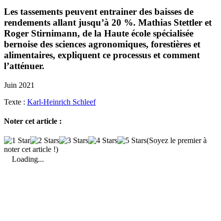
Les tasse­ments peuvent entrainer des baisses de
rende­ments allant jusqu’à 20 %. Mathias Stet­tler et
Roger Stir­ni­mann, de la Haute école spécia­lisée
bernoise des sciences agro­no­miques, fores­tières et
alimen­taires, expliquent ce processus et comment
l’atténuer.
Juin 2021
Texte :
Karl-Heinrich Schleef
Noter cet article :
(Soyez le premier à
noter cet article !)
Loading...