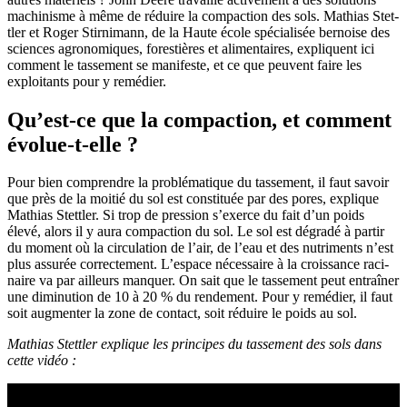
machi­nisme à même de réduire la compac­tion des sols. Mathias Stet­
tler et Roger Stir­ni­mann, de la Haute école spécia­lisée bernoise des
sciences agro­no­miques, fores­tières et alimen­taires, expliquent ici
comment le tasse­ment se mani­feste, et ce que peuvent faire les
exploi­tants pour y remé­dier.
Qu’est-ce que la compac­tion, et comment
évolue-t-elle ?
Pour bien comprendre la problé­ma­tique du tasse­ment, il faut savoir
que près de la moitié du sol est consti­tuée par des pores, explique
Mathias Stet­tler. Si trop de pres­sion s’exerce du fait d’un poids
élevé, alors il y aura compac­tion du sol. Le sol est dégradé à partir
du moment où la circu­la­tion de l’air, de l’eau et des nutri­ments n’est
plus assurée correc­te­ment. L’espace néces­saire à la crois­sance raci­
naire va par ailleurs manquer. On sait que le tasse­ment peut entraîner
une dimi­nu­tion de 10 à 20 % du rende­ment. Pour y remé­dier, il faut
soit augmenter la zone de contact, soit réduire le poids au sol.
Mathias Stet­tler explique les prin­cipes du tasse­ment des sols dans
cette vidéo :