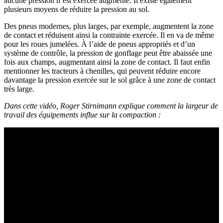
aucune pres­sion n’est exercée augmente. Il existe égale­ment
plusieurs moyens de réduire la pres­sion au sol.
Des pneus modernes, plus larges, par exemple, augmentent la zone
de contact et réduisent ainsi la contrainte exercée. Il en va de même
pour les roues jume­lées. À l’aide de pneus appro­priés et d’un
système de contrôle, la pres­sion de gonflage peut être abaissée une
fois aux champs, augmen­tant ainsi la zone de contact. Il faut enfin
mentionner les trac­teurs à chenilles, qui peuvent réduire encore
davan­tage la pres­sion exercée sur le sol grâce à une zone de contact
très large.
Dans cette vidéo, Roger Stir­ni­mann explique comment la largeur de
travail des équi­pe­ments influe sur la compac­tion :