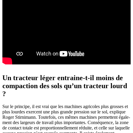
Un trac­teur léger entraine-t-il moins de
compac­tion des sols qu’un trac­teur lourd
?
Sur le prin­cipe, il est vrai que les machines agri­coles plus grosses et
plus lourdes exercent une plus grande pres­sion sur le sol, explique
Roger Stir­ni­mann. Toute­fois, ces mêmes machines permettent égale­
ment des largeurs de travail plus impor­tantes. Consé­quence, la zone
de contact totale est propor­tion­nel­le­ment réduite, et celle sur laquelle