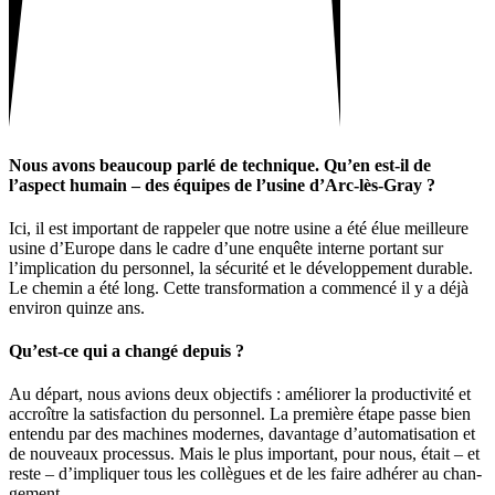
Nous avons beau­coup parlé de tech­nique. Qu’en est-il de
l’aspect humain – des équipes de l’usine d’Arc-lès-Gray ?
Ici, il est impor­tant de rappeler que notre usine a été élue meilleure
usine d’Europe dans le cadre d’une enquête interne portant sur
l’implication du personnel, la sécu­rité et le déve­lop­pe­ment durable.
Le chemin a été long. Cette trans­for­ma­tion a commencé il y a déjà
environ quinze ans.
Qu’est-ce qui a changé depuis ?
Au départ, nous avions deux objec­tifs : améliorer la produc­ti­vité et
accroître la satis­fac­tion du personnel. La première étape passe bien
entendu par des machines modernes, davan­tage d’automatisation et
de nouveaux processus. Mais le plus impor­tant, pour nous, était – et
reste – d’impliquer tous les collègues et de les faire adhérer au chan­
ge­ment.