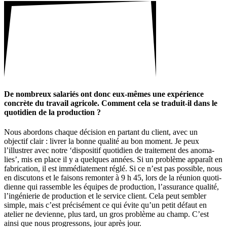
De nombreux sala­riés ont donc eux-mêmes une expé­rience
concrète du travail agri­cole. Comment cela se traduit-il dans le
quoti­dien de la produc­tion ?
Nous abor­dons chaque déci­sion en partant du client, avec un
objectif clair : livrer la bonne qualité au bon moment. Je peux
l’illustrer avec notre ‘dispo­sitif quoti­dien de trai­te­ment des anoma­
lies’, mis en place il y a quelques années. Si un problème appa­raît en
fabri­ca­tion, il est immé­dia­te­ment réglé. Si ce n’est pas possible, nous
en discu­tons et le faisons remonter à 9 h 45, lors de la réunion quoti­
dienne qui rassemble les équipes de produc­tion, l’assurance qualité,
l’ingénierie de produc­tion et le service client. Cela peut sembler
simple, mais c’est préci­sé­ment ce qui évite qu’un petit défaut en
atelier ne devienne, plus tard, un gros problème au champ. C’est
ainsi que nous progres­sons, jour après jour.