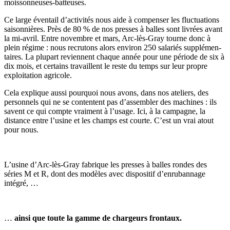
mois­son­neuses-batteuses.
Ce large éven­tail d’activités nous aide à compenser les fluc­tua­tions
saison­nières. Près de 80 % de nos presses à balles sont livrées avant
la mi-avril. Entre novembre et mars, Arc-lès-Gray tourne donc à
plein régime : nous recru­tons alors environ 250 sala­riés supplé­men­
taires. La plupart reviennent chaque année pour une période de six à
dix mois, et certains travaillent le reste du temps sur leur propre
exploi­ta­tion agri­cole.
Cela explique aussi pour­quoi nous avons, dans nos ateliers, des
person­nels qui ne se contentent pas d’assembler des machines : ils
savent ce qui compte vrai­ment à l’usage. Ici, à la campagne, la
distance entre l’usine et les champs est courte. C’est un vrai atout
pour nous.
L’usine d’Arc-lès-Gray fabrique les presses à balles rondes des
séries M et R, dont des modèles avec dispo­sitif d’enrubannage
intégré, …
…
ainsi que toute la gamme de char­geurs fron­taux.