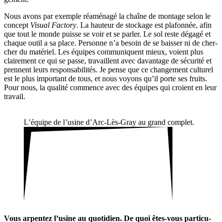
Nous avons par exemple réamé­nagé la chaîne de montage selon le
concept
Visual Factory
. La hauteur de stockage est plafonnée, afin
que tout le monde puisse se voir et se parler. Le sol reste dégagé et
chaque outil a sa place. Personne n’a besoin de se baisser ni de cher­
cher du maté­riel. Les équipes commu­niquent mieux, voient plus
clai­re­ment ce qui se passe, travaillent avec davan­tage de sécu­rité et
prennent leurs respon­sa­bi­lités. Je pense que ce chan­ge­ment culturel
est le plus impor­tant de tous, et nous voyons qu’il porte ses fruits.
Pour nous, la qualité commence avec des équipes qui croient en leur
travail.
L’équipe de l’usine d’Arc-Lès-Gray au grand complet.
Vous arpentez l’usine au quoti­dien. De quoi êtes-vous parti­cu­