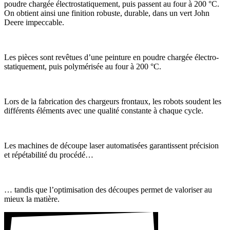
poudre chargée élec­tro­sta­ti­que­ment, puis passent au four à 200 °C.
On obtient ainsi une fini­tion robuste, durable, dans un vert John
Deere impec­cable.
Les pièces sont revê­tues d’une pein­ture en poudre chargée élec­tro­
sta­ti­que­ment, puis poly­mé­risée au four à 200 °C.
Lors de la fabri­ca­tion des char­geurs fron­taux, les robots soudent les
diffé­rents éléments avec une qualité constante à chaque cycle.
Les machines de découpe laser auto­ma­ti­sées garan­tissent préci­sion
et répé­ta­bi­lité du procédé…
… tandis que l’optimisation des découpes permet de valo­riser au
mieux la matière.