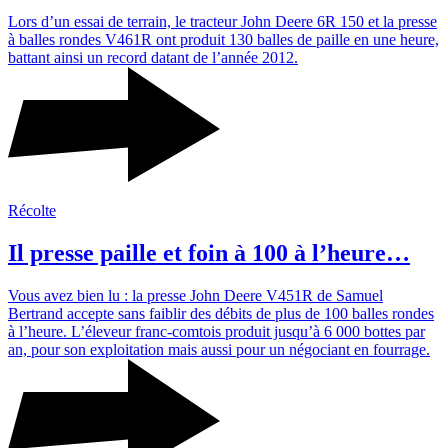
Lors d’un essai de terrain, le trac­teur John Deere 6R 150 et la presse
à balles rondes V461R ont produit 130 balles de paille en une heure,
battant ainsi un record datant de l’année 2012.
Récolte
Il presse paille et foin à 100 à l’heure…
Vous avez bien lu : la presse John Deere V451R de Samuel
Bertrand accepte sans faiblir des débits de plus de 100 balles rondes
à l’heure. L’éleveur franc-comtois produit jusqu’à 6 000 bottes par
an, pour son exploi­ta­tion mais aussi pour un négo­ciant en four­rage.