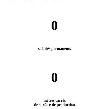
0
sala­riés perma­nents
0
mètres carrés
de surface de produc­tion