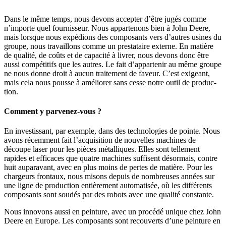
Dans le même temps, nous devons accepter d’être jugés comme
n’importe quel four­nis­seur. Nous appar­te­nons bien à John Deere,
mais lorsque nous expé­dions des compo­sants vers d’autres usines du
groupe, nous travaillons comme un pres­ta­taire externe. En matière
de qualité, de coûts et de capa­cité à livrer, nous devons donc être
aussi compé­ti­tifs que les autres. Le fait d’appartenir au même groupe
ne nous donne droit à aucun trai­te­ment de faveur. C’est exigeant,
mais cela nous pousse à améliorer sans cesse notre outil de produc­
tion.
Comment y parvenez-vous ?
En inves­tis­sant, par exemple, dans des tech­no­lo­gies de pointe. Nous
avons récem­ment fait l’acquisition de nouvelles machines de
découpe laser pour les pièces métal­liques. Elles sont telle­ment
rapides et effi­caces que quatre machines suffisent désor­mais, contre
huit aupa­ra­vant, avec en plus moins de pertes de matière. Pour les
char­geurs fron­taux, nous misons depuis de nombreuses années sur
une ligne de produc­tion entiè­re­ment auto­ma­tisée, où les diffé­rents
compo­sants sont soudés par des robots avec une qualité constante.
Nous inno­vons aussi en pein­ture, avec un procédé unique chez John
Deere en Europe. Les compo­sants sont recou­verts d’une pein­ture en