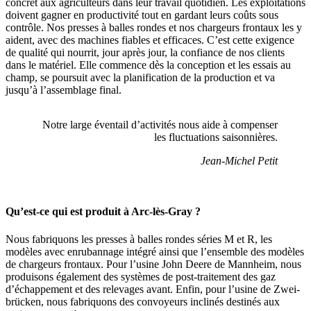
concret aux agri­cul­teurs dans leur travail quoti­dien. Les exploi­ta­tions
doivent gagner en produc­ti­vité tout en gardant leurs coûts sous
contrôle. Nos presses à balles rondes et nos char­geurs fron­taux les y
aident, avec des machines fiables et effi­caces. C’est cette exigence
de qualité qui nourrit, jour après jour, la confiance de nos clients
dans le maté­riel. Elle commence dès la concep­tion et les essais au
champ, se pour­suit avec la plani­fi­ca­tion de la produc­tion et va
jusqu’à l’assemblage final.
Notre large éven­tail d’activités nous aide à compenser
les fluc­tua­tions saison­nières.
Jean-Michel Petit
Qu’est-ce qui est produit à Arc-lès-Gray ?
Nous fabri­quons les presses à balles rondes séries M et R, les
modèles avec enru­ban­nage intégré ainsi que l’ensemble des modèles
de char­geurs fron­taux. Pour l’usine John Deere de Mann­heim, nous
produi­sons égale­ment des systèmes de post-trai­te­ment des gaz
d’échappement et des rele­vages avant. Enfin, pour l’usine de Zwei­
brü­cken, nous fabri­quons des convoyeurs inclinés destinés aux