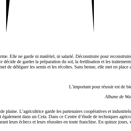
e. Elle ne garde ni maté­riel, ni salarié. Décons­truire pour recons­truire 
ice décide de garder la prépa­ra­tion du sol, la ferti­li­sa­tion et les trai­te­
t de délé­guer les semis et les récoltes. Sans benne, elle met en place
L’important pour réussir est de bi
Albane de Wa
ns de plaine. L’agricultrice garde les parte­naires coopé­ra­tives et indus­tr
it égale­ment dans un Ceta. Dans ce Centre d’étude de tech­niques agri­coles
nt leurs échecs et leurs réus­sites en toute fran­chise. En quinze jours, vé