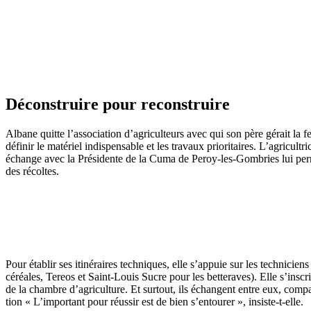
Décons­truire pour recons­truire
Albane quitte l’association d’agriculteurs avec qui son père gérait la ferm
définir le maté­riel indis­pen­sable et les travaux prio­ri­taires. L’agricultr
échange avec la Prési­dente de la Cuma de Peroy-les-Gombries lui perme
des récoltes.
Pour établir ses itiné­raires tech­niques, elle s’appuie sur les tech­ni­cie
céréales, Tereos et Saint-Louis Sucre pour les bette­raves). Elle s’inscr
de la chambre d’agriculture. Et surtout, ils échangent entre eux, compa­ra
tion « L’important pour réussir est de bien s’entourer », insiste-t-elle.