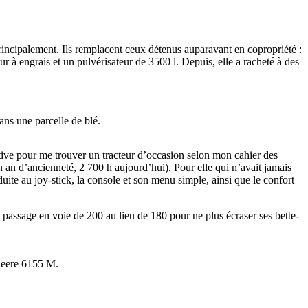
n­ci­pa­le­ment. Ils remplacent ceux détenus aupa­ra­vant en copro­priété :
 engrais et un pulvé­ri­sa­teur de 3500 l. Depuis, elle a racheté à des
ns une parcelle de blé.
­tive pour me trouver un trac­teur d’occasion selon mon cahier des
 an d’ancienneté, 2 700 h aujourd’hui). Pour elle qui n’avait jamais
nduite au joy-stick, la console et son menu simple, ainsi que le confort
 le passage en voie de 200 au lieu de 180 pour ne plus écraser ses bette­
 Deere 6155 M.