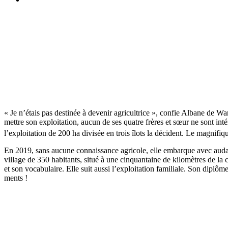
« Je n’étais pas destinée à devenir agri­cul­trice », confie Albane de 
mettre son exploi­ta­tion, aucun de ses quatre frères et sœur ne sont int
l’exploitation de 200 ha divisée en trois îlots la décident. Le magni­fi
En 2019, sans aucune connais­sance agri­cole, elle embarque avec audace
village de 350 habi­tants, situé à une cinquan­taine de kilo­mètres de l
et son voca­bu­laire. Elle suit aussi l’exploitation fami­liale. Son dip
ments !