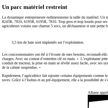
Un parc maté­riel restreint
La dyna­mique entre­pre­neure redi­men­sionne la taille du maté­riel. Un t
8245R, 7810, 6195R, 6195R, 7810. Trop gros et trop lourds pour ses 200 
agri­cul­teurs voisins une charrue 5 socs, un déchau­meur et une petite b
3,5 km de haie sont implantés sur l’exploitation.
Les conces­sion­naires ont été à l’écoute de mes besoins, recon­naît-el
charges. Avec un contrat d’entretien clé en main. » L’exploitante jet
conduit de trac­teur, la prise en main se révèle assez facile, avec ses s
de la cabine suspendue. »
Rapi­de­ment, l’agricultrice fait rajouter certains équi­pe­ments comme l
raves. Grâce à l’Isobus et au pré-équi­pe­ment, elle a la possi­bi­lité d
Albane appréc