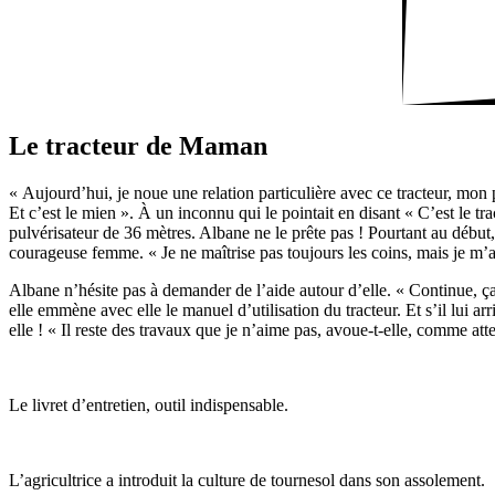
Le trac­teur de Maman
« Aujourd’hui, je noue une rela­tion parti­cu­lière avec ce trac­teur, mon
Et c’est le mien ». À un inconnu qui le poin­tait en disant « C’est le tr
pulvé­ri­sa­teur de 36 mètres. Albane ne le prête pas ! Pour­tant au débu
coura­geuse femme. « Je ne maîtrise pas toujours les coins, mais je m’amé
Albane n’hésite pas à demander de l’aide autour d’elle. « Continue, ça 
elle emmène avec elle le manuel d’utilisation du trac­teur. Et s’il lui a
elle ! « Il reste des travaux que je n’aime pas, avoue-t-elle, comme atteler
Le livret d’entretien, outil indis­pen­sable.
L’agricultrice a intro­duit la culture de tour­nesol dans son asso­le­ment.