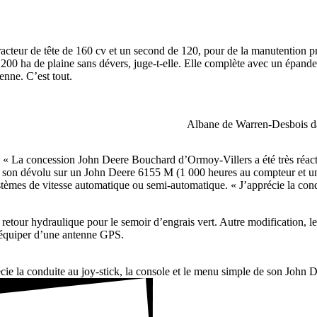
rac­teur de tête de 160 cv et un second de 120, pour de la manu­ten­tion pri
ha de plaine sans dévers, juge-t-elle. Elle complète avec un épan­deur à
enne. C’est tout.
Albane de Warren-Desbois da
le. « La conces­sion John Deere Bouchard d’Ormoy-Villers a été très réac
te son dévolu sur un John Deere 6155 M (1 000 heures au comp­teur et un
ystèmes de vitesse auto­ma­tique ou semi-auto­ma­tique. « J’apprécie la co
e retour hydrau­lique pour le semoir d’engrais vert. Autre modi­fi­ca­tion,
e s’équiper d’une antenne GPS.
ie la conduite au joy-stick, la console et le menu simple de son John