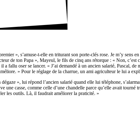
 premier », s’amuse-t-elle en tritu­rant son porte-clés rose. Je m’y sens e
ac­teur de ton Papa », Mayeul, le fils de cinq ans rétorque : « Non, c’est
t, il a fallu oser se lancer. « J’ai demandé à un ancien salarié, Pascal, d
liore. » Pour le réglage de la charrue, un ami agri­cul­teur le lui a expli
dégaze », lui répond l’ancien salarié quand elle lui télé­phone, s’alarman
rrive une casse, comme celle d’une chan­delle parce qu’elle avait tourné tro
 les outils. Là, il faudrait améliorer la prati­cité. »