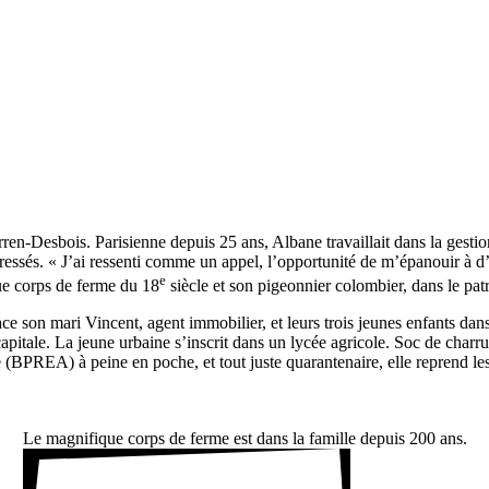
Warren-Desbois. Pari­sienne depuis 25 ans, Albane travaillait dans la gest
é­ressés. « J’ai ressenti comme un appel, l’opportunité de m’épanouir à d’au
e
que corps de ferme du 18
siècle et son pigeon­nier colom­bier, dans le patr
 son mari Vincent, agent immo­bi­lier, et leurs trois jeunes enfants dans
a capi­tale. La jeune urbaine s’inscrit dans un lycée agri­cole. Soc de cha
lôme (BPREA) à peine en poche, et tout juste quaran­te­naire, elle reprend
Le magni­fique corps de ferme est dans la famille depuis 200 ans.