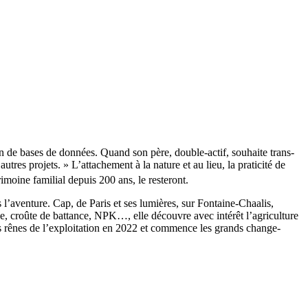
ion de bases de données. Quand son père, double-actif, souhaite trans­
tres projets. » L’attachement à la nature et au lieu, la prati­cité de
i­moine fami­lial depuis 200 ans, le reste­ront.
 l’aventure. Cap, de Paris et ses lumières, sur Fontaine-Chaalis,
rrue, croûte de battance, NPK…, elle découvre avec intérêt l’agriculture
 les rênes de l’exploitation en 2022 et commence les grands chan­ge­