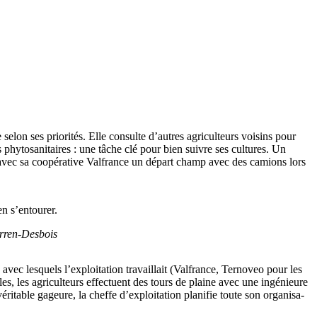
selon ses prio­rités. Elle consulte d’autres agri­cul­teurs voisins pour
ments phyto­sa­ni­taires : une tâche clé pour bien suivre ses cultures. Un
 avec sa coopé­ra­tive Valfrance un départ champ avec des camions lors
en s’entourer.
rren-Desbois
iels avec lesquels l’exploitation travaillait (Valfrance, Ternoveo pour les
, les agri­cul­teurs effec­tuent des tours de plaine avec une ingé­nieure
ri­table gageure, la cheffe d’exploitation planifie toute son orga­ni­sa­