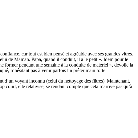
n confiance, car tout est bien pensé et agréable avec ses grandes vitres.
 celui de Maman. Papa, quand il conduit, il a le petit ». Idem pour le
e me former pendant une semaine à la conduite de maté­riel », dévoile la
qué, n’hésitant pas à venir parfois lui prêter main forte.
t d’un voyant inconnu (celui du nettoyage des filtres). Main­te­nant,
p court, elle rela­ti­vise, se rendant compte que cela n’arrive pas qu’à