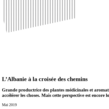
L’Albanie à la croisée des chemins
Grande produc­trice des plantes médi­ci­nales et aroma­t
accé­lérer les choses. Mais cette pers­pec­tive est encore lo
Mai 2019