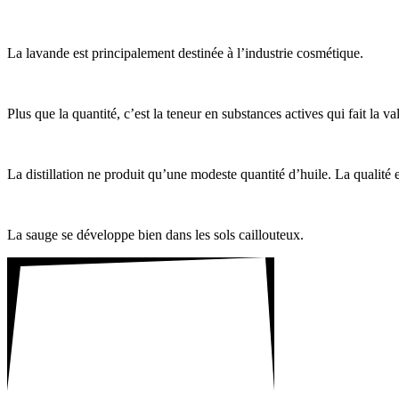
La lavande est prin­ci­pa­le­ment destinée à l’industrie cosmé­tique.
Plus que la quan­tité, c’est la teneur en substances actives qui fait la va
La distil­la­tion ne produit qu’une modeste quan­tité d’huile. La qualité 
La sauge se déve­loppe bien dans les sols caillou­teux.