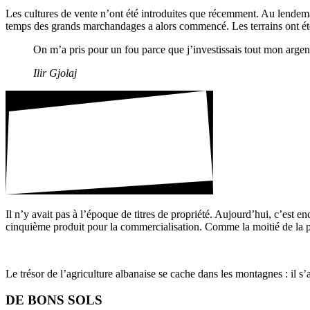
Les cultures de vente n’ont été intro­duites que récem­ment. Au lende­ma
temps des grands marchan­dages a alors commencé. Les terrains ont été 
On m’a pris pour un fou parce que j’investissais tout mon argent
Ilir Gjolaj
Il n’y avait pas à l’époque de titres de propriété. Aujourd’hui, c’est e
cinquième produit pour la commer­cia­li­sa­tion. Comme la moitié de la pop
Le trésor de l’agriculture alba­naise se cache dans les montagnes : il s
DE BONS SOLS