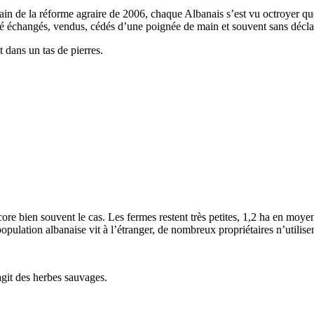
in de la réforme agraire de 2006, chaque Alba­nais s’est vu octroyer quel
échangés, vendus, cédés d’une poignée de main et souvent sans décla­ra­t
 dans un tas de pierres.
ncore bien souvent le cas. Les fermes restent très petites, 1,2­ ha en mo
u­la­tion alba­naise vit à l’étranger, de nombreux proprié­taires n’utilisen
’agit des herbes sauvages.