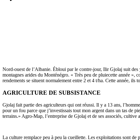
Nord-ouest de l’Albanie. Ébloui par le contre-jour, Ilir Gjolaj suit des y
montagnes arides du Monté­négro. « ­Très peu de pluie­cette année », comm
rende­ments se situent norma­le­ment entre 2 et 4­ t/ha. Cette année, ils to
AGRICULTURE DE SUBSISTANCE
Gjolaj fait partie des agri­cul­teurs qui ont réussi. Il y a 13­ ans, l’h
pour un fou parce que j’investissais tout mon argent dans un tas de pierr
terrains.­» Agro-Map, l’entreprise de Gjolaj et de ses asso­ciés, cultive a
La culture remplace peu à peu la cueillette. Les exploi­ta­tions sont de 