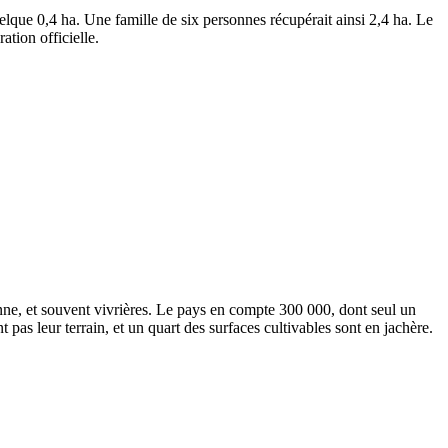
que 0,4 ­ha. Une famille de six personnes récu­pé­rait ainsi 2,4 ­ha. Le
ion offi­cielle.
yenne, et souvent vivrières. Le pays en compte 300­ 000, dont seul un
t pas leur terrain, et un quart des surfaces culti­vables sont en jachère.