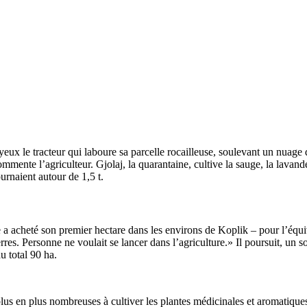
eux le trac­teur qui laboure sa parcelle rocailleuse, soule­vant un nuage d
ente l’agriculteur. Gjolaj, la quaran­taine, cultive la sauge, la lavande,
ur­naient autour de 1,5 ­t.
omme a acheté son premier hectare dans les envi­rons de Koplik – pour l’éq
es. Personne ne voulait se lancer dans l’agriculture.­» Il pour­suit, un so
u total 90 ­ha.
plus en plus nombreuses à cultiver les plantes médi­ci­nales et aroma­tique