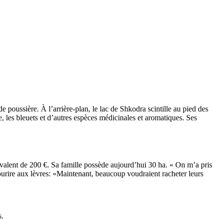
e pous­sière. À l’arrière-plan, le lac de Shkodra scin­tille au pied des
 les bleuets et d’autres espèces médi­ci­nales et aroma­tiques. Ses
uivalent de 200 ­€. Sa famille possède aujourd’hui 30 ­ha. « On m’a pris
urire aux lèvres­: «­Main­te­nant, beau­coup voudraient racheter leurs
s.