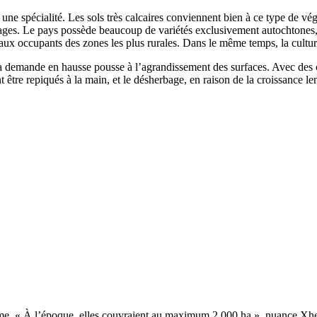
t une spécia­lité. Les sols très calcaires conviennent bien à ce type de 
ges. Le pays possède beau­coup de variétés exclu­si­ve­ment autoch­tones, 
r aux occu­pants des zones les plus rurales. Dans le même temps, la cultur
la demande en hausse pousse à l’agrandissement des surfaces. Avec des coût
 être repi­qués à la main, et le désher­bage, en raison de la crois­sance l
e. «­ À l’époque, elles couvraient au maximum­ 2­ 000­ ha­ », nuance Xhel