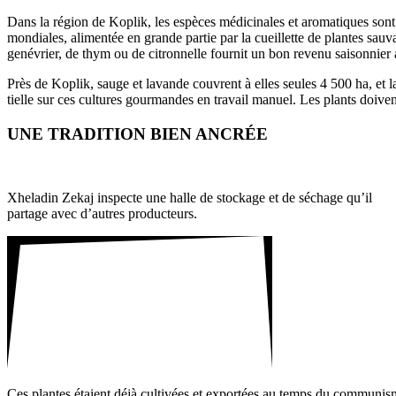
Dans la région de Koplik, les espèces médi­ci­nales et aroma­tiques son
mondiales, alimentée en grande partie par la cueillette de plantes sauva
gené­vrier, de thym ou de citron­nelle fournit un bon revenu saison­nie
Près de Koplik, sauge et lavande couvrent à elles seules 4 ­500 ­ha, et 
tielle sur ces cultures gour­mandes en travail manuel. Les plants doivent
UNE TRADITION BIEN ANCRÉE
Xheladin ­Zekaj inspecte une halle de stockage et de séchage qu’il
partage avec d’autres produc­teurs.
Ces plantes étaient déjà culti­vées et expor­tées au temps du commu­nism