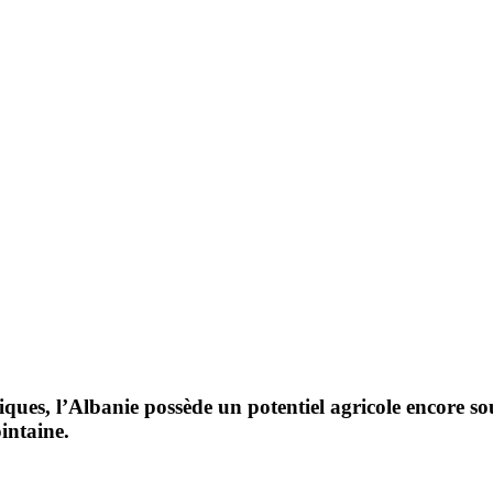
iques, l’Albanie possède un poten­tiel agri­cole encore s
in­taine.