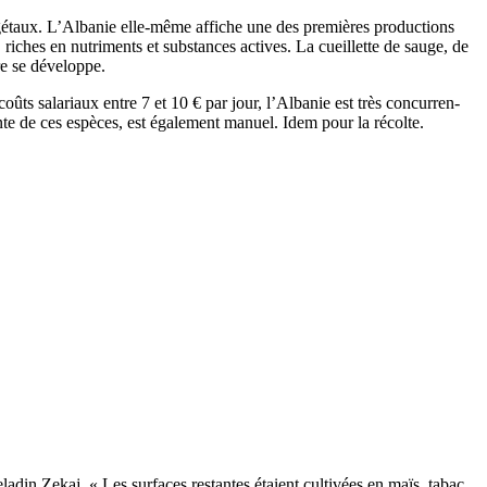
végé­taux. L’Albanie elle-même affiche une des premières produc­tions
riches en nutri­ments et substances actives. La cueillette de sauge, de
e se déve­loppe.
s sala­riaux entre 7 et 10 ­€ par jour, l’Albanie est très concur­ren­
ente de ces espèces, est égale­ment manuel. Idem pour la récolte.
adin ­Zekaj. « Les surfaces restantes étaient culti­vées en maïs, tabac