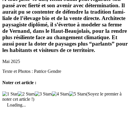
passé avec fierté et son avenir avec déter­mi­na­tion. Il
aurait pu se contenter de défendre la tradi­tion fami­
liale de l’élevage bio et de la vente directe. Archi­tecte
paysa­giste diplômé, il s’évertue à modeler sa ferme
de Vernand, dans le Haut-Beau­jo­lais, pour la rendre
plus rési­liente face au chan­ge­ment clima­tique. Et
aussi pour la doter de paysages plus “parlants” pour
les habi­tants et visi­teurs de ce terri­toire.
Mai 2025
Texte et Photos :
Patrice Gendre
Noter cet article :
(Soyez le premier à
noter cet article !)
Loading...