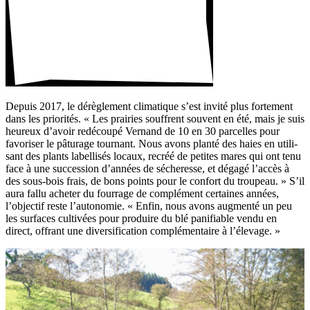
Depuis 2017, le dérè­gle­ment clima­tique s’est invité plus forte­ment
dans les prio­rités. « Les prai­ries souffrent souvent en été, mais je suis
heureux d’avoir redé­coupé Vernand de 10 en 30 parcelles pour
favo­riser le pâtu­rage tour­nant. Nous avons planté des haies en utili­
sant des plants label­lisés locaux, recréé de petites mares qui ont tenu
face à une succes­sion d’années de séche­resse, et dégagé l’accès à
des sous-bois frais, de bons points pour le confort du trou­peau. » S’il
aura fallu acheter du four­rage de complé­ment certaines années,
l’objectif reste l’autonomie. « Enfin, nous avons augmenté un peu
les surfaces culti­vées pour produire du blé pani­fiable vendu en
direct, offrant une diver­si­fi­ca­tion complé­men­taire à l’élevage. »