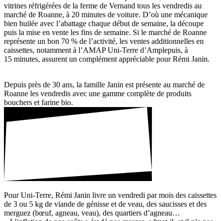
vitrines réfri­gé­rées de la ferme de Vernand tous les vendredis au
marché de Roanne, à 20 minutes de voiture. D’où une méca­nique
bien huilée avec l’abattage chaque début de semaine, la découpe
puis la mise en vente les fins de semaine. Si le marché de Roanne
repré­sente un bon 70 % de l’activité, les ventes addi­tion­nelles en
cais­settes, notam­ment à l’AMAP Uni-Terre d’Amplepuis, à
15 minutes, assurent un complé­ment appré­ciable pour Rémi Janin.
Depuis près de 30 ans, la famille Janin est présente au marché de
Roanne les vendredis avec une gamme complète de produits
bouchers et farine bio.
Pour Uni-Terre, Rémi Janin livre un vendredi par mois des cais­settes
de 3 ou 5 kg de viande de génisse et de veau, des saucisses et des
merguez (bœuf, agneau, veau), des quar­tiers d’agneau…