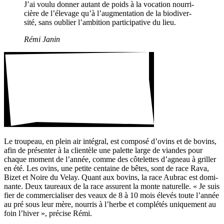
J’ai voulu donner autant de poids à la voca­tion nour­ri­
cière de l’élevage qu’à l’augmentation de la biodi­ver­
sité, sans oublier l’ambition parti­ci­pa­tive du lieu.
Rémi Janin
Le trou­peau, en plein air inté­gral, est composé d’ovins et de bovins,
afin de présenter à la clien­tèle une palette large de viandes pour
chaque moment de l’année, comme des côte­lettes d’agneau à griller
en été. Les ovins, une petite centaine de bêtes, sont de race Rava,
Bizet et Noire du Velay. Quant aux bovins, la race Aubrac est domi­
nante. Deux taureaux de la race assurent la monte natu­relle. « Je suis
fier de commer­cia­liser des veaux de 8 à 10 mois élevés toute l’année
au pré sous leur mère, nourris à l’herbe et complétés unique­ment au
foin l’hiver », précise Rémi.