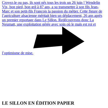
Croyez-le ou pas, ils sont nés tous les trois un 26 juin ! Wendelin
Vix, bon pied, bon œil à 87 ans, a su trans­mettre à son fils Jean-
Marc et son petit-fils Fran­çois la passion du métier. Cette figure de
l’agriculture alsa­cienne méri­tait bien un dépla­ce­ment, 26 ans après
un premier repor­tage dans Le Sillon. Redé­cou­vrons donc La
Neumatt, une exploi­ta­tion gérée avec soin où le maïs est roi et
l’optimisme de mise.
LE SILLON EN ÉDITION PAPIER