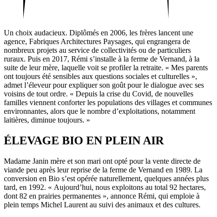
Un choix auda­cieux. Diplômés en 2006, les frères lancent une
agence, Fabriques Archi­tec­tures Paysages, qui engran­gera de
nombreux projets au service de collec­ti­vités ou de parti­cu­liers
ruraux. Puis en 2017, Rémi s’installe à la ferme de Vernand, à la
suite de leur mère, laquelle voit se profiler la retraite. « Mes parents
ont toujours été sensibles aux ques­tions sociales et cultu­relles »,
admet l’éleveur pour expli­quer son goût pour le dialogue avec ses
voisins de tout ordre. « Depuis la crise du Covid, de nouvelles
familles viennent conforter les popu­la­tions des villages et communes
envi­ron­nantes, alors que le nombre d’exploitations, notam­ment
laitières, diminue toujours. »
ÉLEVAGE BIO EN PLEIN AIR
Madame Janin mère et son mari ont opté pour la vente directe de
viande peu après leur reprise de la ferme de Vernand en 1989. La
conver­sion en Bio s’est opérée natu­rel­le­ment, quelques années plus
tard, en 1992. « Aujourd’hui, nous exploi­tons au total 92 hectares,
dont 82 en prai­ries perma­nentes », annonce Rémi, qui emploie à
plein temps Michel Laurent au suivi des animaux et des cultures.