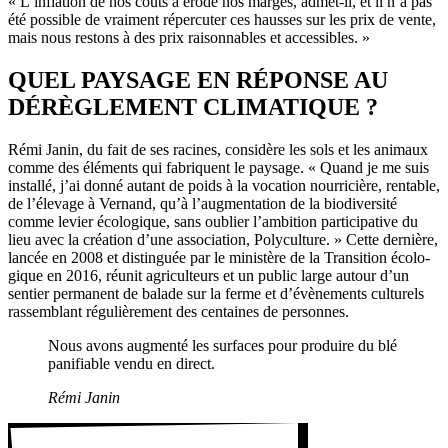
« L’inflation de nos coûts a érodé nos marges, admet-il, et il n’a pas
été possible de vrai­ment réper­cuter ces hausses sur les prix de vente,
mais nous restons à des prix raison­nables et acces­sibles. »
QUEL PAYSAGE EN RÉPONSE AU
DÉRÈGLEMENT CLIMATIQUE ?
Rémi Janin, du fait de ses racines, consi­dère les sols et les animaux
comme des éléments qui fabriquent le paysage. « Quand je me suis
installé, j’ai donné autant de poids à la voca­tion nour­ri­cière, rentable,
de l’élevage à Vernand, qu’à l’augmentation de la biodi­ver­sité
comme levier écolo­gique, sans oublier l’ambition parti­ci­pa­tive du
lieu avec la créa­tion d’une asso­cia­tion, Poly­cul­ture. » Cette dernière,
lancée en 2008 et distin­guée par le minis­tère de la Tran­si­tion écolo­
gique en 2016, réunit agri­cul­teurs et un public large autour d’un
sentier perma­nent de balade sur la ferme et d’évènements cultu­rels
rassem­blant régu­liè­re­ment des centaines de personnes.
Nous avons augmenté les surfaces pour produire du blé
pani­fiable vendu en direct.
Rémi Janin