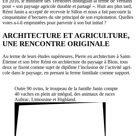
En 2016, le minis­tère des Terri­toires distin­guait la ferme de Vernand
pour « son paysage agri­cole durable et partagé ». Huit ans plus tard,
Rémi Janin a accepté de rece­voir le Sillon et nous a fait parcourir la
cinquan­taine d’hectares du site prin­cipal de son exploi­ta­tion. Quelles
voies a-t-il emprun­tées pour parvenir à son but initial ?
ARCHITECTURE ET AGRICULTURE,
UNE RENCONTRE ORIGINALE
Au terme de leurs études supé­rieures, Pierre en archi­tec­ture à Saint-
Étienne et son frère Rémi en archi­tec­ture du paysage à Blois, tous
deux se fixent comme sujet de diplôme l’inclusion de l’activité agri­
cole dans le paysage, en prenant la ferme fami­liale comme support.
Outre 90 ovins, le trou­peau de la famille Janin compte
40 vaches en plein air inté­gral, des animaux de races
Aubrac, Limou­sine et High­land.