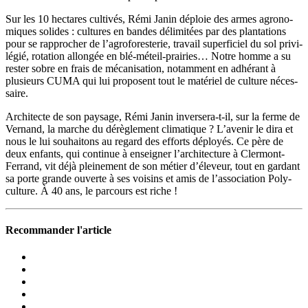
Sur les 10 hectares cultivés, Rémi Janin déploie des armes agro­no­
miques solides : cultures en bandes déli­mi­tées par des plan­ta­tions
pour se rappro­cher de l’agroforesterie, travail super­fi­ciel du sol privi­
légié, rota­tion allongée en blé-méteil-prai­ries… Notre homme a su
rester sobre en frais de méca­ni­sa­tion, notam­ment en adhé­rant à
plusieurs CUMA qui lui proposent tout le maté­riel de culture néces­
saire.
Archi­tecte de son paysage, Rémi Janin inver­sera-t-il, sur la ferme de
Vernand, la marche du dérè­gle­ment clima­tique ? L’avenir le dira et
nous le lui souhai­tons au regard des efforts déployés. Ce père de
deux enfants, qui continue à ensei­gner l’architecture à Cler­mont-
Ferrand, vit déjà plei­ne­ment de son métier d’éleveur, tout en gardant
sa porte grande ouverte à ses voisins et amis de l’association Poly­
cul­ture. À 40 ans, le parcours est riche !
Recommander l'article