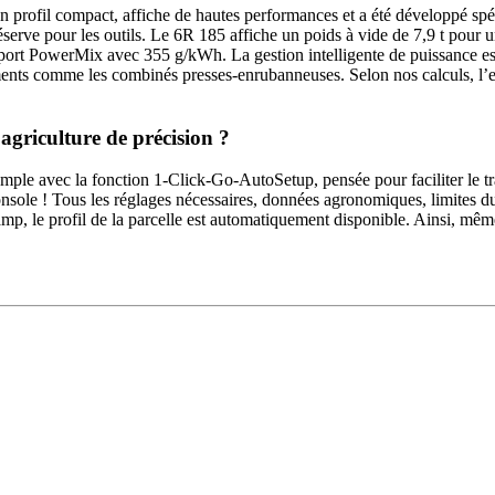
rofil compact, affiche de hautes perfor­mances et a été déve­loppé spécia
n réserve pour les outils. Le 6R 185 affiche un poids à vide de 7,9 t pou
ans­port PowerMix avec 355 g/kWh. La gestion intel­li­gente de puis­sance es
pements comme les combinés presses-enru­ban­neuses. Selon nos calculs, l’e
agriculture de préci­sion ?
ple avec la fonc­tion 1-Click-Go-Auto­Setup, pensée pour faci­liter le trav
console ! Tous les réglages néces­saires, données agro­no­miques, limites 
, le profil de la parcelle est auto­ma­ti­que­ment dispo­nible. Ainsi, même 