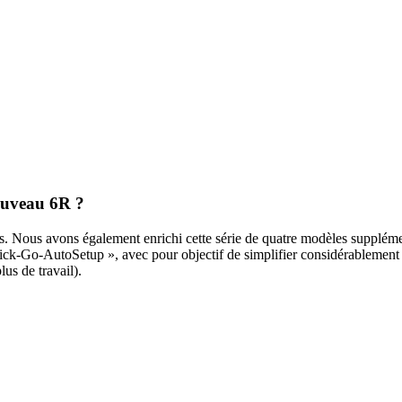
nouveau 6R ?
eurs. Nous avons égale­ment enrichi cette série de quatre modèles supplé­
ck-Go-Auto­Setup », avec pour objectif de simpli­fier consi­dé­ra­ble­ment 
s de travail).