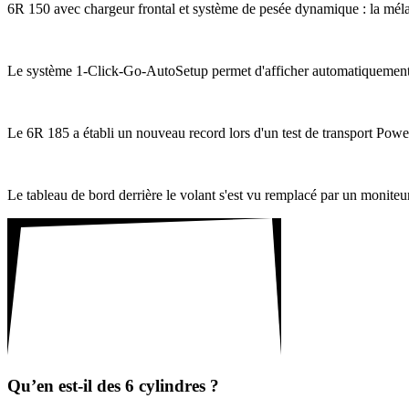
6R 150 avec char­geur frontal et système de pesée dyna­mique : la mélan­
Le système 1-Click-Go-Auto­Setup permet d'afficher auto­ma­ti­que­ment l
Le 6R 185 a établi un nouveau record lors d'un test de trans­port Po
Le tableau de bord derrière le volant s'est vu remplacé par un moni­teur 
Qu’en est-il des 6 cylindres ?