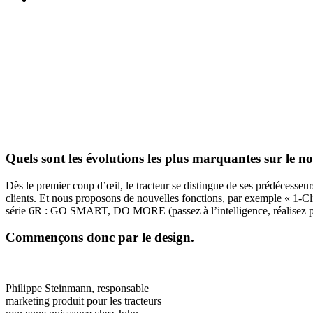
Quels sont les évolu­tions les plus marquantes sur le 
Dès le premier coup d’œil, le trac­teur se distingue de ses prédé­ces­s
clients. Et nous propo­sons de nouvelles fonc­tions, par exemple « 1-Cli
série 6R : GO SMART, DO MORE (passez à l’intelligence, réalisez plu
Commen­çons donc par le design.
Philippe Stein­mann, respon­sable
marke­ting produit pour les trac­teurs