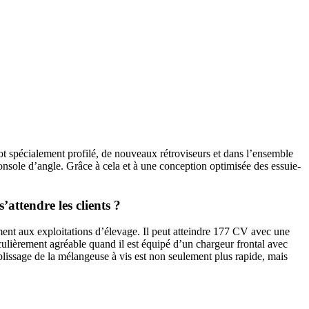
pécia­le­ment profilé, de nouveaux rétro­vi­seurs et dans l’ensemble
onsole d’angle. Grâce à cela et à une concep­tion opti­misée des essuie-
’attendre les clients ?
ent aux exploi­ta­tions d’élevage. Il peut atteindre 177 CV avec une
­cu­liè­re­ment agréable quand il est équipé d’un char­geur frontal avec
lis­sage de la mélan­geuse à vis est non seule­ment plus rapide, mais