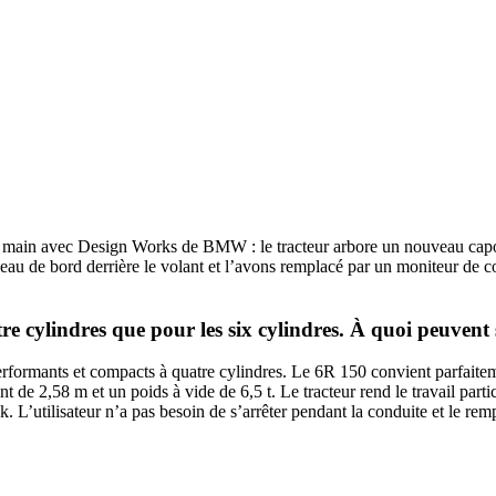
 main avec Design Works de BMW : le trac­teur arbore un nouveau capot s
leau de bord derrière le volant et l’avons remplacé par un moni­teur de c
re cylindres que pour les six cylindres. À quoi peuvent s
rfor­mants et compacts à quatre cylindres. Le 6R 150 convient parfai­te­m
nt de 2,58 m et un poids à vide de 6,5 t. Le trac­teur rend le travail parti
 L’utilisateur n’a pas besoin de s’arrêter pendant la conduite et le remp