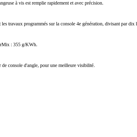
geuse à vis est remplie rapi­de­ment et avec préci­sion.
es travaux programmés sur la console 4e géné­ra­tion, divi­sant par dix l
werMix : 355 g/KWh.
de console d'angle, pour une meilleure visi­bi­lité.