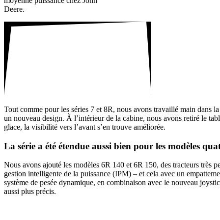
moyenne puis­sance chez John
Deere.
Tout comme pour les séries 7 et 8R, nous avons travaillé main dans la
un nouveau design. À l’intérieur de la cabine, nous avons retiré le tab
glace, la visi­bi­lité vers l’avant s’en trouve améliorée.
La série a été étendue aussi bien pour les modèles quat
Nous avons ajouté les modèles 6R 140 et 6R 150, des trac­teurs très pe
gestion intel­li­gente de la puis­sance (IPM) – et cela avec un empat­te­me
système de pesée dyna­mique, en combi­naison avec le nouveau joys­tick.
aussi plus précis.