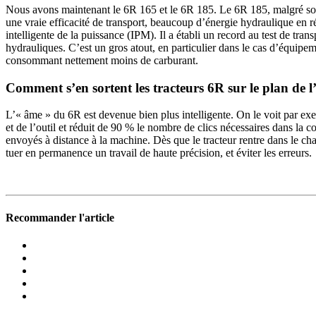
Nous avons main­te­nant le 6R 165 et le 6R 185. Le 6R 185, malgré son p
une vraie effi­ca­cité de trans­port, beau­coup d’énergie hydrau­lique e
intel­li­gente de la puis­sance (IPM). Il a établi un record au test de tr
hydrau­liques. C’est un gros atout, en parti­cu­lier dans le cas d’équi
consom­mant nette­ment moins de carbu­rant.
Comment s’en sortent les trac­teurs 6R sur le plan de l’
L’« âme » du 6R est devenue bien plus intel­li­gente. On le voit par exem
et de l’outil et réduit de 90 % le nombre de clics néces­saires dans la 
envoyés à distance à la machine. Dès que le trac­teur rentre dans le champ
tuer en perma­nence un travail de haute préci­sion, et éviter les erreurs.
Recommander l'article