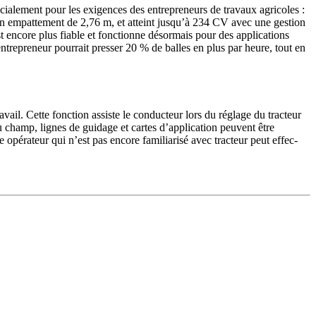
­le­ment pour les exigences des entre­pre­neurs de travaux agri­coles :
r un empat­te­ment de 2,76 m, et atteint jusqu’à 234 CV avec une gestion
t encore plus fiable et fonc­tionne désor­mais pour des appli­ca­tions
ntrepreneur pour­rait presser 20 % de balles en plus par heure, tout en
ail. Cette fonc­tion assiste le conduc­teur lors du réglage du trac­teur
du champ, lignes de guidage et cartes d’application peuvent être
opéra­teur qui n’est pas encore fami­lia­risé avec trac­teur peut effec­