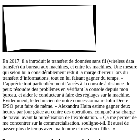
En 2017, il a intro­duit le trans­fert de données sans fil (wire­less data
transfer) du bureau aux machines, et entre les machines. Une mesure
qui selon lui a consi­dé­ra­ble­ment réduit la marge d’erreur lors du
trans­fert d’informations, tout en lui faisant gagner du temps. «
J’apprécie tout parti­cu­liè­re­ment l’accès à la console à distance. Je
peux résoudre des problèmes en véri­fiant la console depuis mon
bureau, et aider le conduc­teur à faire des réglages sur la machine.
Évidem­ment, le tech­ni­cien de notre conces­sion­naire John Deere
IPSO peut faire de même. » Alexandru Haita estime gagner deux
heures par jour grâce au centre des opéra­tions, comparé à sa charge
de travail avant la numé­ri­sa­tion de l’exploitation. « Ça me permet de
me concen­trer sur la commer­cia­li­sa­tion, souligne-t-il. Et aussi de
passer plus de temps avec ma femme et mes deux filles. »