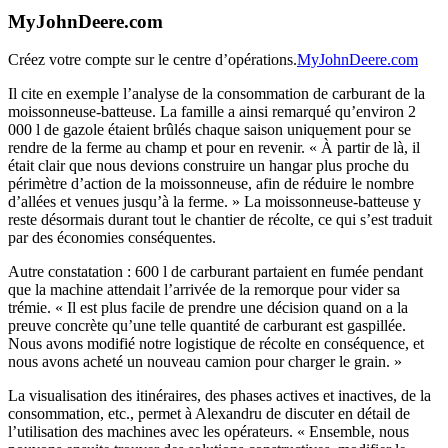
MyJohnDeere.com
Créez votre compte sur le centre d’opérations.
MyJohnDeere.com
Il cite en exemple l’analyse de la consom­ma­tion de carbu­rant de la
mois­son­neuse-batteuse. La famille a ainsi remarqué qu’environ 2
000 l de gazole étaient brûlés chaque saison unique­ment pour se
rendre de la ferme au champ et pour en revenir. « À partir de là, il
était clair que nous devions construire un hangar plus proche du
péri­mètre d’action de la mois­son­neuse, afin de réduire le nombre
d’allées et venues jusqu’à la ferme. » La mois­son­neuse-batteuse y
reste désor­mais durant tout le chan­tier de récolte, ce qui s’est traduit
par des écono­mies consé­quentes.
Autre consta­ta­tion : 600 l de carbu­rant partaient en fumée pendant
que la machine atten­dait l’arrivée de la remorque pour vider sa
trémie. « Il est plus facile de prendre une déci­sion quand on a la
preuve concrète qu’une telle quan­tité de carbu­rant est gaspillée.
Nous avons modifié notre logis­tique de récolte en consé­quence, et
nous avons acheté un nouveau camion pour charger le grain. »
La visua­li­sa­tion des itiné­raires, des phases actives et inac­tives, de la
consom­ma­tion, etc., permet à Alexandru de discuter en détail de
l’utilisation des machines avec les opéra­teurs. « Ensemble, nous