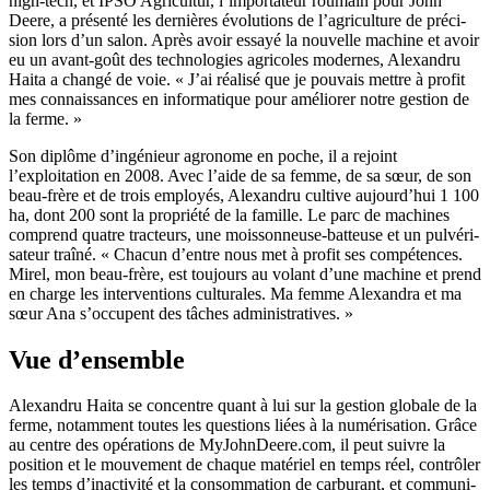
high-tech, et IPSO Agri­cultur, l’importateur roumain pour John
Deere, a présenté les dernières évolu­tions de l’agriculture de préci­
sion lors d’un salon. Après avoir essayé la nouvelle machine et avoir
eu un avant-goût des tech­no­lo­gies agri­coles modernes, Alexandru
Haita a changé de voie. « J’ai réalisé que je pouvais mettre à profit
mes connais­sances en infor­ma­tique pour améliorer notre gestion de
la ferme. »
Son diplôme d’ingénieur agro­nome en poche, il a rejoint
l’exploitation en 2008. Avec l’aide de sa femme, de sa sœur, de son
beau-frère et de trois employés, Alexandru cultive aujourd’hui 1 100
ha, dont 200 sont la propriété de la famille. Le parc de machines
comprend quatre trac­teurs, une mois­son­neuse-batteuse et un pulvé­ri­
sa­teur traîné. « Chacun d’entre nous met à profit ses compé­tences.
Mirel, mon beau-frère, est toujours au volant d’une machine et prend
en charge les inter­ven­tions cultu­rales. Ma femme Alexandra et ma
sœur Ana s’occupent des tâches admi­nis­tra­tives. »
Vue d’ensemble
Alexandru Haita se concentre quant à lui sur la gestion globale de la
ferme, notam­ment toutes les ques­tions liées à la numé­ri­sa­tion. Grâce
au centre des opéra­tions de MyJohnDeere.com, il peut suivre la
posi­tion et le mouve­ment de chaque maté­riel en temps réel, contrôler
les temps d’inactivité et la consom­ma­tion de carbu­rant, et commu­ni­