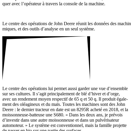
quer avec l’opérateur à travers la console de la machine.
Le centre des opéra­tions de John Deere réunit les données des machines
miques, et des outils d’analyse en un seul système.
Le centre des opéra­tions lui permet aussi garder une vue d’ensemble
sur ses cultures. Il s’agit prin­ci­pa­le­ment de blé d’hiver et d’orge,
avec un rende­ment moyen respectif de 65 q et 50 q. Il produit égale­
ment des oléa­gi­neux et du maïs. Toutes les machines sont des John
Deere : le dernier trac­teur en date est un 8295R acheté en 2018, et la
mois­son­neuse-batteuse une S680. « Dans les deux ans, je prévois
d’investir dans une autre mois­son­neuse et dans un pulvé­ri­sa­teur
auto­mo­teur. » Le système est conven­tionnel, mais la famille projette
de passer en bio sur une partie des surfaces.