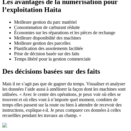
Les avan­tages de la numé­ri­sa­tion pour
l’exploitation Haita
Meilleure gestion du parc maté­riel
Consom­ma­tion de carbu­rant réduite
Écono­mies sur les répa­ra­tions et les pièces de rechange
Meilleure dispo­ni­bi­lité des machines
Meilleure gestion des parcelles
Plani­fi­ca­tion des asso­le­ments faci­litée
Prise de déci­sion basée sur des faits
Temps libéré pour la gestion commer­ciale
Des déci­sions basées sur des faits
Mais il ne s’agit pas que de gagner du temps. Visua­liser et analyser
les données l’aide aussi à améliorer la façon dont les machines sont
utili­sées. « Avec le centre des opéra­tions, je peux voir où elles se
trouvent et où elles vont à n’importe quel moment, combien de
temps elles passent sur la route ou bien à attendre de rece­voir des
instruc­tions, explique-t-il. Je peux comparer ces données à celles
recueillies pendant les travaux au champ. »