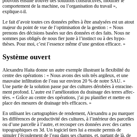
pouvons ensuite trouver des solu­tions construc­tives, modi­fier le
compor­te­ment de la machine, ou l’organisation du travail »,
explique-t-il.
Le fait d’avoir toutes ces données prêtes à être analy­sées est un atout
majeur du point de vue de l’optimisation de la gestion : « Nous
prenons des déci­sions basées sur des données et des faits. Nous ne
sommes pas obligés de nous fier juste à l’instinct ou à des hypo­
thèses. Pour moi, c’est l’essence même d’une gestion effi­cace. »
Système ouvert
Alexandru Haita donne un autre exemple illus­trant la flexi­bi­lité du
centre des opéra­tions : « Nous avons des sols très argi­leux, et une
mauvaise infil­tra­tion de l’eau sur environ 20 % de notre SAU. »
Une partie de la solu­tion passe par des cultures déro­bées à enra­ci­ne­
ment profond. L’autre est l’amélioration du drai­nage des terres affec­
tées. « Grâce au centre des opéra­tions, j’ai pu plani­fier et mettre en
place des mesures de drai­nage très effi­caces. »
En utili­sant les carto­gra­phies de rende­ment, Alexandru a pu marquer
les diffé­rences de produc­ti­vité des cultures, à l’intérieur des parcelles
ou d’une parcelle à l’autre, et recouper ces données avec des cartes
topo­gra­phiques en 3d. Un logi­ciel tiers lui a ensuite permis de
simuler l’écoulement de l’eau dans ses champs, et, partant de là, de