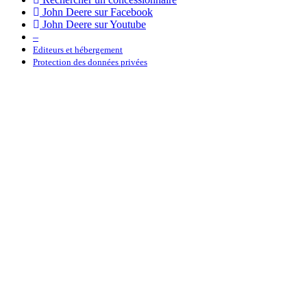
John Deere sur Face­book
John Deere sur Youtube
–
Editeurs et héber­ge­ment
Protec­tion des données privées