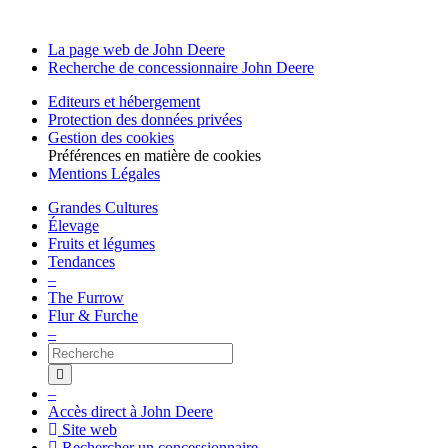
La page web de John Deere
Recherche de conces­sion­naire John Deere
Editeurs et héber­ge­ment
Protec­tion des données privées
Gestion des cookies
Préférences en matière de cookies
Mentions Légales
Grandes Cultures
Élevage
Fruits et légumes
Tendances
–
The Furrow
Flur & Furche
–
Recherche
–
Accès direct à John Deere
Site web
Recher­cher un conces­sion­naire