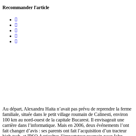
Recommander l'article
Au départ, Alexandru Haita n’avait pas prévu de reprendre la ferme
fami­liale, située dans le petit village roumain de Cali­nesti, environ
100 km au nord-ouest de la capi­tale Buca­rest. Il envi­sa­geait une
carrière dans l’informatique. Mais en 2006, deux événe­ments l’ont
fait changer d’avis : ses parents ont fait l’acquisition d’un trac­teur