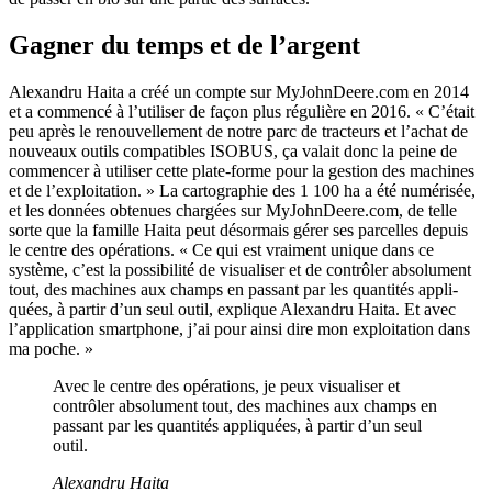
Gagner du temps et de l’argent
Alexandru Haita a créé un compte sur MyJohnDeere.com en 2014
et a commencé à l’utiliser de façon plus régu­lière en 2016. « C’était
peu après le renou­vel­le­ment de notre parc de trac­teurs et l’achat de
nouveaux outils compa­tibles ISOBUS, ça valait donc la peine de
commencer à utiliser cette plate-forme pour la gestion des machines
et de l’exploitation. » La carto­gra­phie des 1 100 ha a été numé­risée,
et les données obte­nues char­gées sur MyJohnDeere.com, de telle
sorte que la famille Haita peut désor­mais gérer ses parcelles depuis
le centre des opéra­tions. « Ce qui est vrai­ment unique dans ce
système, c’est la possi­bi­lité de visua­liser et de contrôler abso­lu­ment
tout, des machines aux champs en passant par les quan­tités appli­
quées, à partir d’un seul outil, explique Alexandru Haita. Et avec
l’application smart­phone, j’ai pour ainsi dire mon exploi­ta­tion dans
ma poche. »
Avec le centre des opéra­tions, je peux visua­liser et
contrôler abso­lu­ment tout, des machines aux champs en
passant par les quan­tités appli­quées, à partir d’un seul
outil.
Alexandru Haita