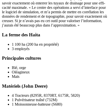
savoir exac­te­ment où enterrer les tuyaux de drai­nage pour une effi­
ca­cité maxi­male. « Le centre des opéra­tions a servi d’interface pour
le logi­ciel de simu­la­tion, et m’a permis de mettre en corré­la­tion les
données de rende­ment et de topo­gra­phie, pour savoir exac­te­ment où
creuser. Si je n’avais pas eu cet outil pour valo­riser l’information,
j’aurais été beau­coup plus dans l’approximation. »
La ferme des Haita
1 100 ha (200 ha en propriété)
3 employés
Prin­ci­pales cultures
Blé, orge
Oléa­gi­neux
Maïs
Maté­riels (John Deere)
4 Trac­teurs (8295R, 8370RT, 6175R, 5820)
1 Pulvé­ri­sa­teur traîné (732M)
1 Mois­son­neuse-batteuse (S680)