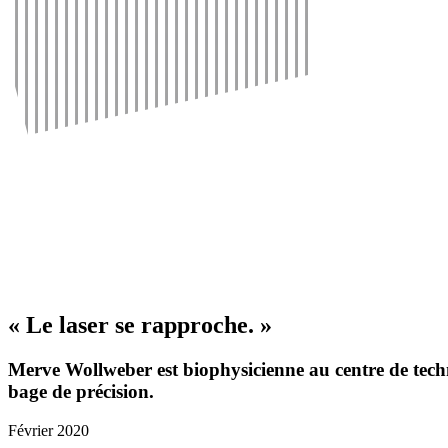
« Le laser se rapproche. »
Merve Woll­weber est biophy­si­cienne au centre de tech
bage de préci­sion.
Février 2020