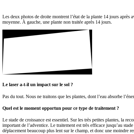
Les deux photos de droite montrent l’état de la plante 14 jours après a
moyenne. À gauche, une plante non traitée après 14 jours.
Le laser a-t-il un impact sur le sol ?
Pas du tout. Nous ne trai­tons que les plantes, dont l’eau absorbe l’éner
Quel est le moment opportun pour ce type de trai­te­ment ?
Le stade de crois­sance est essen­tiel. Sur les très petites plantes, la rec
impor­tant de l’adventice. Le trai­te­ment est très effi­cace jusqu’au stad
dépla­ce­ment beau­coup plus lent sur le champ, et donc une moindre renta