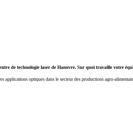
re de tech­no­logie laser de Hanovre. Sur quoi travaille votre équ
utres appli­ca­tions optiques dans le secteur des produc­tions agro-alimen­ta