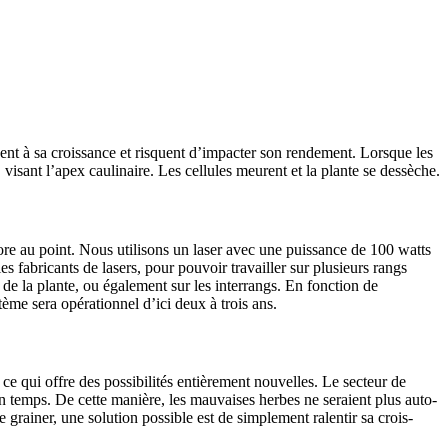
isent à sa crois­sance et risquent d’impacter son rende­ment. Lorsque les
visant l’apex cauli­naire. Les cellules meurent et la plante se dessèche.
core au point. Nous utili­sons un laser avec une puis­sance de 100 watts
es fabri­cants de lasers, pour pouvoir travailler sur plusieurs rangs
 de la plante, ou égale­ment sur les inter­rangs. En fonc­tion de
ème sera opéra­tionnel d’ici deux à trois ans.
ce qui offre des possi­bi­lités entiè­re­ment nouvelles. Le secteur de
un temps. De cette manière, les mauvaises herbes ne seraient plus auto­
 grainer, une solu­tion possible est de simple­ment ralentir sa crois­