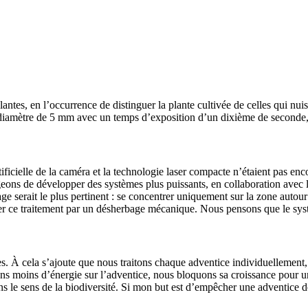
plantes, en l’occurrence de distin­guer la plante cultivée de celles qui nu
’un diamètre de 5 mm avec un temps d’exposition d’un dixième de seconde, 
­fi­cielle de la caméra et la tech­no­logie laser compacte n’étaient pas en
ons de déve­lopper des systèmes plus puis­sants, en colla­bo­ra­tion avec l
ge serait le plus perti­nent : se concen­trer unique­ment sur la zone autour
er ce trai­te­ment par un désher­bage méca­nique. Nous pensons que le syst
 À cela s’ajoute que nous trai­tons chaque adven­tice indi­vi­duel­le­ment, 
oyons moins d’énergie sur l’adventice, nous bloquons sa crois­sance pour 
s le sens de la biodi­ver­sité. Si mon but est d’empêcher une adven­tice de