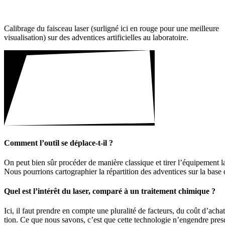
Cali­brage du fais­ceau laser (surligné ici en rouge pour une meilleure
visua­li­sa­tion) sur des adven­tices arti­fi­cielles au labo­ra­toire.
Comment l’outil se déplace-t-il ?
On peut bien sûr procéder de manière clas­sique et tirer l’équipement la
Nous pour­rions carto­gra­phier la répar­ti­tion des adven­tices sur la base d
Quel est l’intérêt du laser, comparé à un trai­te­ment chimique ?
Ici, il faut prendre en compte une plura­lité de facteurs, du coût d’acha
tion. Ce que nous savons, c’est que cette tech­no­logie n’engendre presq