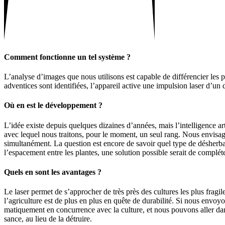
Comment fonc­tionne un tel système ?
L’analyse d’images que nous utili­sons est capable de diffé­ren­cier les 
adven­tices sont iden­ti­fiées, l’appareil active une impul­sion laser d
Où en est le déve­lop­pe­ment ?
L’idée existe depuis quelques dizaines d’années, mais l’intelligence arti
avec lequel nous trai­tons, pour le moment, un seul rang. Nous envi­sa­ge
simul­ta­né­ment. La ques­tion est encore de savoir quel type de désher­ba
l’espacement entre les plantes, une solu­tion possible serait de complét
Quels en sont les avan­tages ?
Le laser permet de s’approcher de très près des cultures les plus fragiles.
l’agriculture est de plus en plus en quête de dura­bi­lité. Si nous env
ma­ti­que­ment en concur­rence avec la culture, et nous pouvons aller dan
sance, au lieu de la détruire.