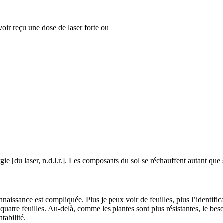
voir reçu une dose de laser forte ou
gie [du laser, n.d.l.r.]. Les compo­sants du sol se réchauffent autant que 
on­nais­sance est compli­quée. Plus je peux voir de feuilles, plus l’identifi
e quatre feuilles. Au-delà, comme les plantes sont plus résis­tantes, le beso
­bi­lité.