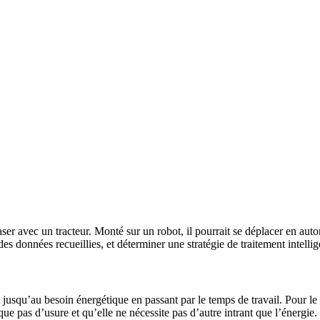
ser avec un trac­teur. Monté sur un robot, il pour­rait se déplacer en aut
es données recueillies, et déter­miner une stra­tégie de trai­te­ment intel­li­g
t jusqu’au besoin éner­gé­tique en passant par le temps de travail. Pour le
ue pas d’usure et qu’elle ne néces­site pas d’autre intrant que l’énergie.