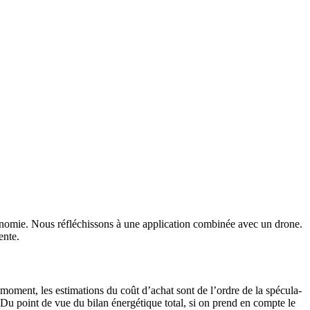
o­nomie. Nous réflé­chis­sons à une appli­ca­tion combinée avec un drone.
ente.
 moment, les esti­ma­tions du coût d’achat sont de l’ordre de la spécu­la­
 Du point de vue du bilan éner­gé­tique total, si on prend en compte le