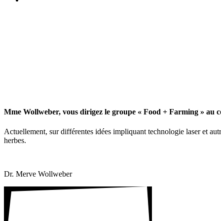
Mme Woll­weber, vous dirigez le groupe « Food + Farming » au cent
Actuel­le­ment, sur diffé­rentes idées impli­quant tech­no­logie laser et a
herbes.
Dr. Merve Woll­weber